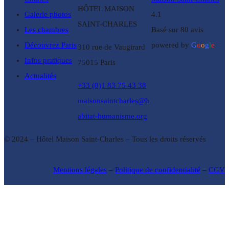
HÔTEL MAISON
Galerie photos
4.1
SAINT-CHARLES
Les chambres
Basé sur 80 avis
Découvrez Paris
powered by
G
o
o
g
l
e
310 rue de Vaugirard
Infos pratiques
75015 Paris
Actualités
+33 (0)1 83 75 43 38
maisonsaintcharles@h
abitat-humanisme.org
© 2024 – Hôtel Maison Saint-Charles – Tous les droits réservés
Mentions légales
–
Politique de confidentialité
–
CGV