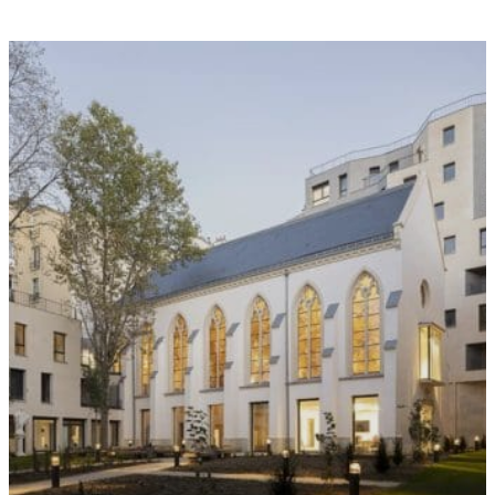
Réservez
Adultes
Enfants
Bébés
Réserver du :
Réserver au :
Code offre spéciale
Code tarif (optionnel)
Annuler