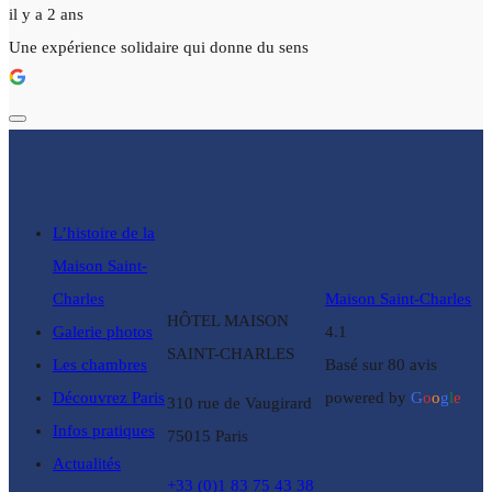
il y a 2 ans
Une expérience solidaire qui donne du sens
L’histoire de la
Maison Saint-
Charles
Maison Saint-Charles
HÔTEL MAISON
Galerie photos
4.1
SAINT-CHARLES
Les chambres
Basé sur 80 avis
Découvrez Paris
powered by
G
o
o
g
l
e
310 rue de Vaugirard
Infos pratiques
75015 Paris
Actualités
+33 (0)1 83 75 43 38