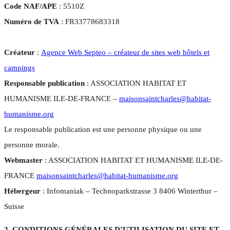
Code NAF/APE
: 5510Z
Numéro de TVA
: FR33778683318
Créateur
:
Agence Web Septeo – créateur de sites web hôtels et
campings
Responsable publication
: ASSOCIATION HABITAT ET
HUMANISME ILE-DE-FRANCE –
maisonsaintcharles@habitat-
humanisme.org
Le responsable publication est une personne physique ou une
personne morale.
Webmaster
: ASSOCIATION HABITAT ET HUMANISME ILE-DE-
FRANCE
maisonsaintcharles@habitat-humanisme.org
Hébergeur
: Infomaniak – Technoparkstrasse 3 8406 Winterthur –
Suisse
2. CONDITIONS GÉNÉRALES D’UTILISATION DU SITE ET