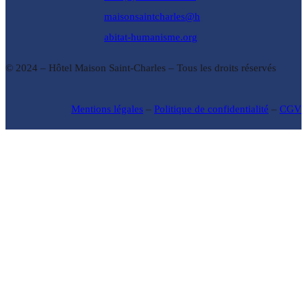
maisonsaintcharles@h
abitat-humanisme.org
© 2024 – Hôtel Maison Saint-Charles – Tous les droits réservés
Mentions légales
–
Politique de confidentialité
–
CGV