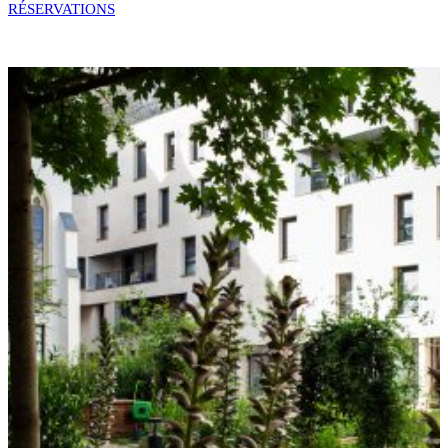
RÉSERVATIONS
Réservez
Adultes
Enfants
Bébés
Réserver du :
Réserver au :
Code offre spéciale
Code tarif (optionnel)
Annuler