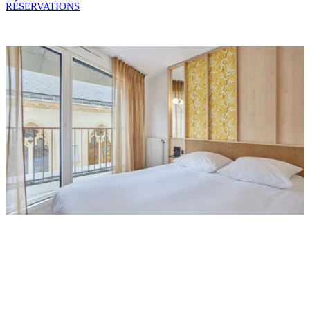
RÉSERVATIONS
Réservez
Adultes
Enfants
Bébés
Réserver du :
Réserver au :
Code offre spéciale
Code tarif (optionnel)
Annuler