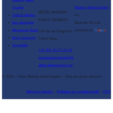
Charles
Maison Saint-Charles
HÔTEL MAISON
Galerie photos
4.1
SAINT-CHARLES
Les chambres
Basé sur 80 avis
Découvrez Paris
powered by
G
o
o
g
l
e
310 rue de Vaugirard
Infos pratiques
75015 Paris
Actualités
+33 (0)1 83 75 43 38
maisonsaintcharles@h
abitat-humanisme.org
© 2024 – Hôtel Maison Saint-Charles – Tous les droits réservés
Mentions légales
–
Politique de confidentialité
–
CGV