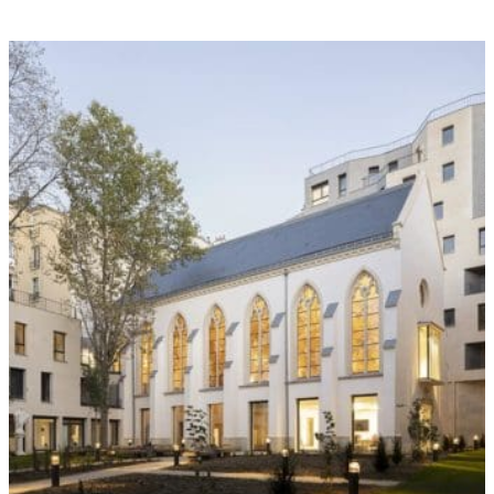
Réservez
Adultes
Enfants
Bébés
Réserver du :
Réserver au :
Code offre spéciale
Code tarif (optionnel)
Annuler